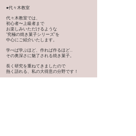
●代々木教室
代々木教室では、
初心者〜上級者まで
お楽しみいただけるような
”究極の焼き菓子シリーズ”を
中心にご紹介いたします。
学べば学ぶほど、作れば作るほど...
その奥深さに魅了される焼き菓子。
長く研究を重ねてきましたので
熱く語れる、私の大得意の分野です！
私好みの焼き菓子は、
焼き菓子と生菓子の中間のような、
これまでの焼き菓子の概念が覆る
繊細な食感や口溶けや香りに
こだわったものばかり。
ご縁ある方々と楽しめたら嬉しいです。
（初回ご参加の方は
代々木教室からとなります。）