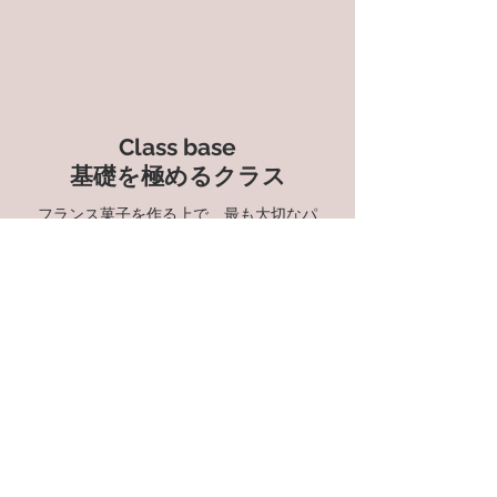
Class base
基礎を極めるクラス
フランス菓子を作る上で、最も大切なパ
ーツを押さえつつ
ただの基本の菓子では終わらない
Patissiere yuka のエスプリの利いた
究極の配合に再構築した
おしゃれなお菓
子たち。
フランス菓子には様々なお菓子があるけ
れど、
実は基礎さえしっかり身につければあと
はその応用だけ。
基礎をしっかり身につければ、