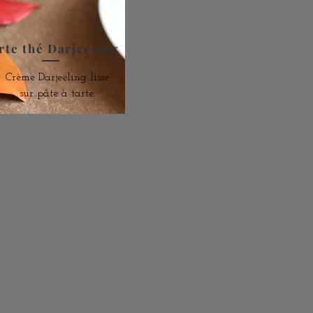
rte thé Darjeering
Crème Darjeeling lisse
sur pâte à tarte.